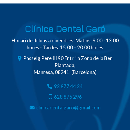
Clínica Dental Garó
Horari de dilluns a divendres: Matins: 9.00 - 13:00
hores - Tardes: 15.00 – 20.00 hores
Passeig Pere III 90 Entr 1a Zona de la Ben
Plantada,
Manresa
,
08241
,
(Barcelona)
93 877 44 34
628 876 296
clinicadentalgaro
gmail.com