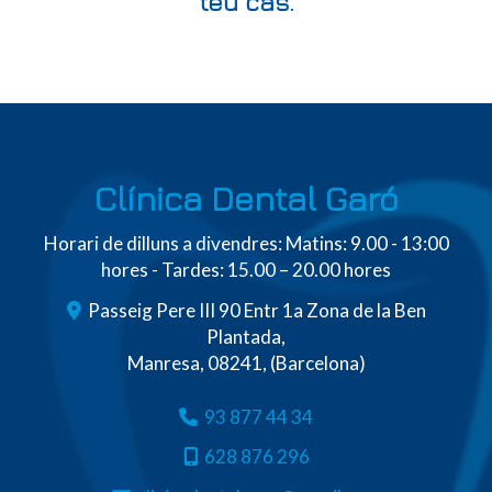
teu cas.
Clínica Dental Garó
Horari de dilluns a divendres: Matins: 9.00 - 13:00
hores - Tardes: 15.00 – 20.00 hores
Passeig Pere III 90 Entr 1a Zona de la Ben
Plantada,
Manresa
,
08241
,
(Barcelona)
93 877 44 34
628 876 296