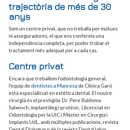
trajectòria de més de 30
anys
Som un centre privat, que no treballa per mútues
ni asseguradores, el que ens confereix una
independència completa, per poder trobar el
tractament més adequat per a cada cas.
Centre privat
Encara que treballem l'odontologia general,
l'equip de
dentistes a Manresa
de Clínica Garó
està especialitzat en estètica dental. El nostre
cirurgià és el prestigiós Dr. Pere Baldoma
Salxench, implantòleg i protèsic, Llicenciat en
Odontologia per la UIC i Màster en Cirurgia i
Implants UdL, amb múltiples publicacions, revista
Dental Dialogue o de la revista Dental labor.