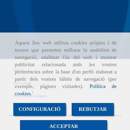
Aquest lloc web utilitza cookies pròpies i de
tercers que permeten millorar la usabilitat de
navegació, analitzar l'ús del web i mostrar
publicitat relacionada amb les vostres
Inici
preferències sobre la base d'un perfil elaborat a
partir dels vostres hàbits de navegació (per
Avís Legal
exemple, pàgines visitades).
Política de
cookies
.'
Política de cookies
CONFIGURACIÓ
REBUTJAR
Política de Privacitat
ACCEPTAR