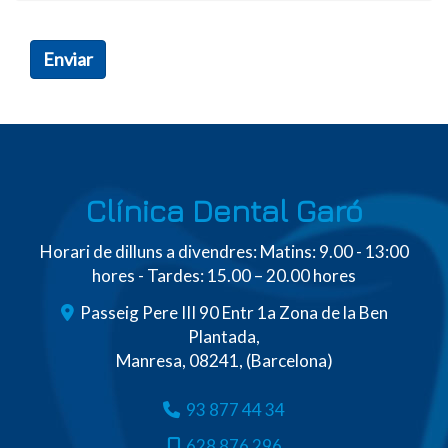
Enviar
Clínica Dental Garó
Horari de dilluns a divendres: Matins: 9.00 - 13:00
hores - Tardes: 15.00 – 20.00 hores
Passeig Pere III 90 Entr 1a Zona de la Ben
Plantada,
Manresa
,
08241
,
(Barcelona)
93 877 44 34
628 876 296