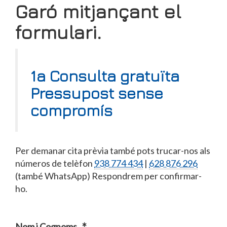
Garó mitjançant el
formulari.
1a Consulta gratuïta
Pressupost sense
compromís
Per demanar cita prèvia també pots trucar-nos als
números de telèfon
938 774 434
|
628 876 296
(també WhatsApp) Respondrem per confirmar-
ho.
Nom i Cognoms