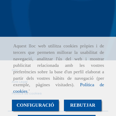
Aquest lloc web utilitza cookies pròpies i de
tercers que permeten millorar la usabilitat de
navegació, analitzar l'ús del web i mostrar
publicitat relacionada amb les vostres
Inici
preferències sobre la base d'un perfil elaborat a
partir dels vostres hàbits de navegació (per
Avís Legal
exemple, pàgines visitades).
Política de
cookies
.'
Política de cookies
CONFIGURACIÓ
REBUTJAR
Política de Privacitat